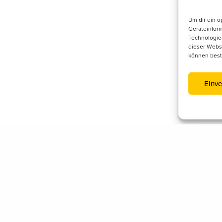
Um dir ein o
Geräteinfor
Technologien
dieser Websi
können best
Einve