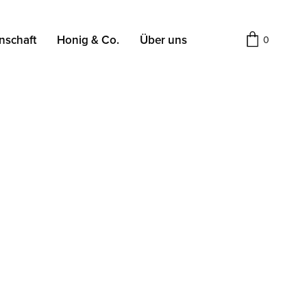
nschaft
Honig & Co.
Über uns
0