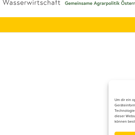
ften
Kontakt/Anfrage
dukte
Supported by
orträge
on 2026
Um dir ein o
Geräteinfor
Technologien
dieser Websi
können best