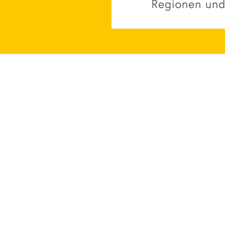
Bienenlieb gem.V.
Patenscha
Alpenstraße 54
5020 Salzburg
Bienenpro
Kurse & V
Eine Initiative für
Schulakti
Bildung.
© 2010-2026 Bienenlieb gem.V., Alle Rechte vorbehalten.