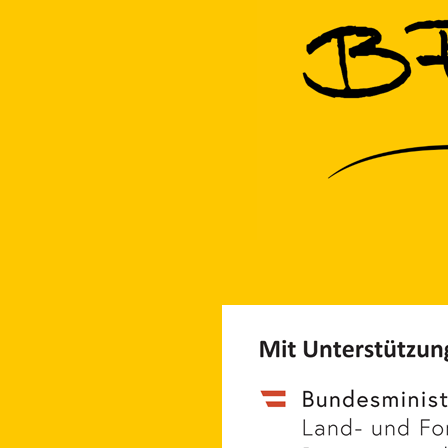
Kontakt
Navig
+43 662 262200-0
Materiali
AT
+49 8806 6809000
DE
Bienenwis