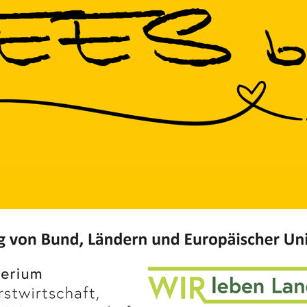
ation
Links
en
Impressum
sen
Datenschutz