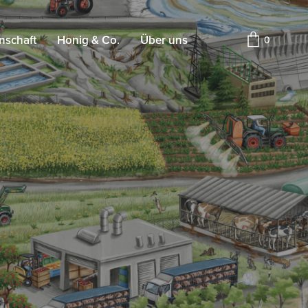
nschaft
Honig & Co.
Über uns
0
n