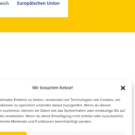
Deutscher Berufs- und
Erwerbsimkerbund (DBIB)
www.berufsimker.de
Österreichischer Imkerbund (ÖIB)
www.imkerbund.at
Wir brauchen Kekse!
ptimales Erlebnis zu bieten, verwenden wir Technologien wie Cookies, um
mationen zu speichern und/oder darauf zuzugreifen. Wenn du diesen
 zustimmst, können wir Daten wie das Surfverhalten oder eindeutige IDs auf
te verarbeiten. Wenn du deine Einwilligung nicht erteilst oder zurückziehst,
immte Merkmale und Funktionen beeinträchtigt werden.