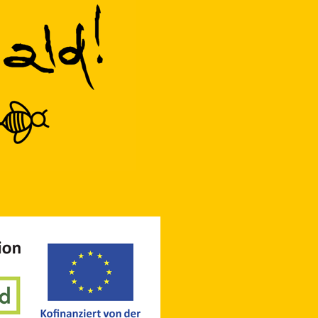
Mitglied im
Österreichischer Erwerbsimkerbund
(ÖEIB)
www.erwerbsimkerbund.at