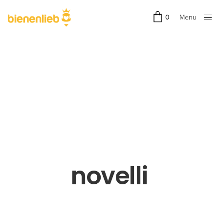
Menu
0
Close
novelli