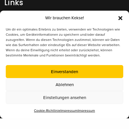
Links
Impressum
Wir brauchen Kekse!
Datenschutz
Um dir ein optimales Erlebnis zu bieten, verwenden wir Technologien wie
Cookies, um Geräteinformationen zu speichern und/oder darauf
zuzugreifen. Wenn du diesen Technologien zustimmst, können wir Daten
Kontakt/Anfrage
wie das Surfverhalten oder eindeutige IDs auf dieser Website verarbeiten.
Wenn du deine Einwilligung nicht erteilst oder zurückziehst, können
bestimmte Merkmale und Funktionen beeinträchtigt werden.
Supported by
Einverstanden
Ablehnen
Einstellungen ansehen
Cookie-Richtlinie
Impressum
Impressum
Mitglied im