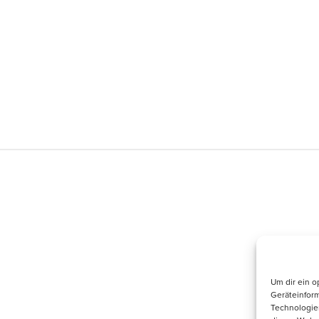
n
Impressum
sen
Datenschutz
ten
Kontakt/Anfrage
dukte
Supported by
rträge
n 2026
Um dir ein o
Geräteinfor
Technologien