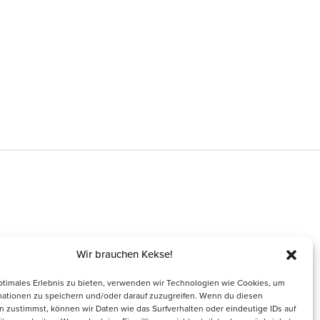
Österreichischer Erwerbsimkerbund
(ÖEIB)
www.erwerbsimkerbund.at
Deutscher Berufs- und
Erwerbsimkerbund (DBIB)
www.berufsimker.de
Österreichischer Imkerbund (ÖIB)
www.imkerbund.at
Wir brauchen Kekse!
ptimales Erlebnis zu bieten, verwenden wir Technologien wie Cookies, um
mationen zu speichern und/oder darauf zuzugreifen. Wenn du diesen
 zustimmst, können wir Daten wie das Surfverhalten oder eindeutige IDs auf