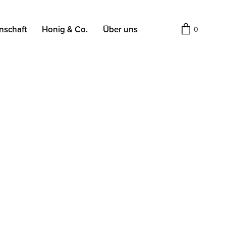
nschaft
Honig & Co.
Über uns
0