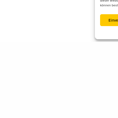
dieser Websi
können best
Einve