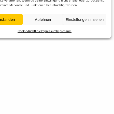
te verarbeiten. Wenn du deine Einwilligung nicht erteilst oder zurückziehst,
immte Merkmale und Funktionen beeinträchtigt werden.
rstanden
Ablehnen
Einstellungen ansehen
Cookie-Richtlinie
Impressum
Impressum