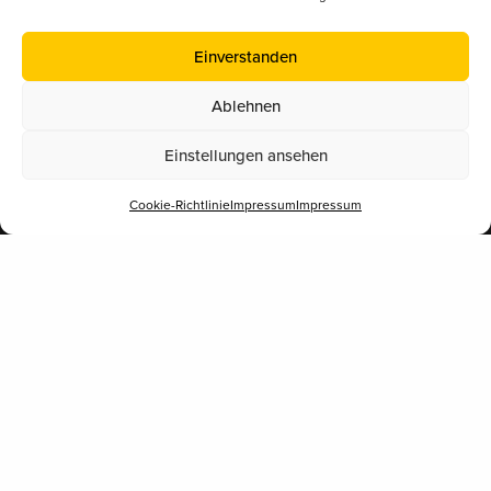
Datenschutz
Kontakt/Anfrage
Einverstanden
Ablehnen
Supported by
Einstellungen ansehen
Cookie-Richtlinie
Impressum
Impressum
Mitglied im
Österreichischer Erwerbsimkerbund (ÖEIB)
www.erwerbsimkerbund.at
Deutscher Berufs- und Erwerbsimkerbund (DBIB)