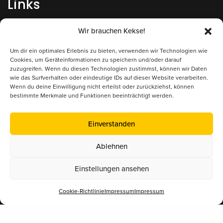
Links
Impressum
Wir brauchen Kekse!
Datenschutz
Um dir ein optimales Erlebnis zu bieten, verwenden wir Technologien wie
Cookies, um Geräteinformationen zu speichern und/oder darauf
zuzugreifen. Wenn du diesen Technologien zustimmst, können wir Daten
Kontakt/Anfrage
wie das Surfverhalten oder eindeutige IDs auf dieser Website verarbeiten.
Wenn du deine Einwilligung nicht erteilst oder zurückziehst, können
bestimmte Merkmale und Funktionen beeinträchtigt werden.
Supported by
Einverstanden
Ablehnen
Einstellungen ansehen
Cookie-Richtlinie
Impressum
Impressum
Mitglied im