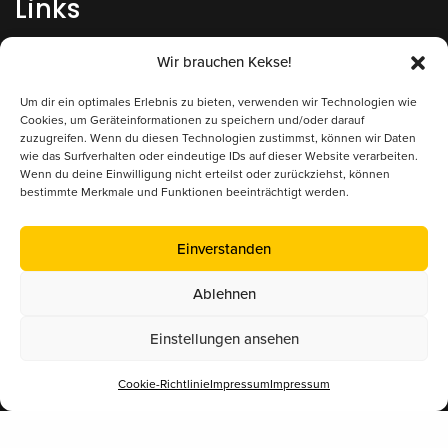
Links
Impressum
Wir brauchen Kekse!
Datenschutz
Um dir ein optimales Erlebnis zu bieten, verwenden wir Technologien wie
Cookies, um Geräteinformationen zu speichern und/oder darauf
zuzugreifen. Wenn du diesen Technologien zustimmst, können wir Daten
Kontakt/Anfrage
wie das Surfverhalten oder eindeutige IDs auf dieser Website verarbeiten.
Wenn du deine Einwilligung nicht erteilst oder zurückziehst, können
bestimmte Merkmale und Funktionen beeinträchtigt werden.
Supported by
Einverstanden
Ablehnen
Einstellungen ansehen
Cookie-Richtlinie
Impressum
Impressum
Mitglied im