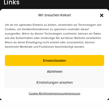
Links
Impressum
Wir brauchen Kekse!
Datenschutz
Um dir ein optimales Erlebnis zu bieten, verwenden wir Technologien wie
Cookies, um Geräteinformationen zu speichern und/oder darauf
zuzugreifen. Wenn du diesen Technologien zustimmst, können wir Daten
Kontakt/Anfrage
wie das Surfverhalten oder eindeutige IDs auf dieser Website verarbeiten.
Wenn du deine Einwilligung nicht erteilst oder zurückziehst, können
bestimmte Merkmale und Funktionen beeinträchtigt werden.
Supported by
Einverstanden
Ablehnen
Einstellungen ansehen
Cookie-Richtlinie
Impressum
Impressum
Mitglied im