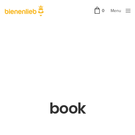
Menu
0
Close
book