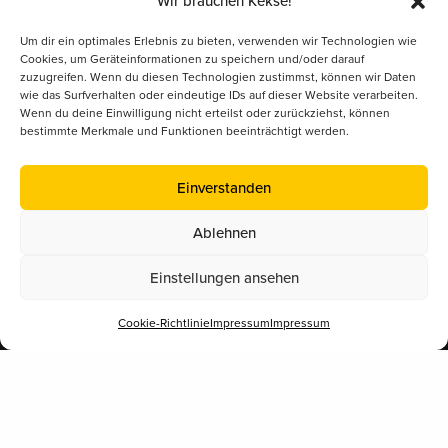
Wir brauchen Kekse!
Datenschutz
Um dir ein optimales Erlebnis zu bieten, verwenden wir Technologien wie
Cookies, um Geräteinformationen zu speichern und/oder darauf
Kontakt/Anfrage
zuzugreifen. Wenn du diesen Technologien zustimmst, können wir Daten
wie das Surfverhalten oder eindeutige IDs auf dieser Website verarbeiten.
Wenn du deine Einwilligung nicht erteilst oder zurückziehst, können
bestimmte Merkmale und Funktionen beeinträchtigt werden.
Supported by
Einverstanden
Ablehnen
Einstellungen ansehen
Cookie-Richtlinie
Impressum
Impressum
Mitglied im
Österreichischer Erwerbsimkerbund (ÖEIB)
www.erwerbsimkerbund.at