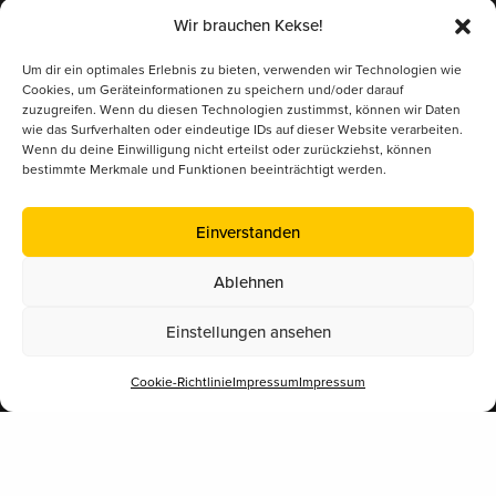
Impressum
Wir brauchen Kekse!
Datenschutz
Um dir ein optimales Erlebnis zu bieten, verwenden wir Technologien wie
Cookies, um Geräteinformationen zu speichern und/oder darauf
Kontakt/Anfrage
zuzugreifen. Wenn du diesen Technologien zustimmst, können wir Daten
wie das Surfverhalten oder eindeutige IDs auf dieser Website verarbeiten.
Wenn du deine Einwilligung nicht erteilst oder zurückziehst, können
bestimmte Merkmale und Funktionen beeinträchtigt werden.
Supported by
Einverstanden
Ablehnen
Einstellungen ansehen
Cookie-Richtlinie
Impressum
Impressum
Mitglied im
Österreichischer Erwerbsimkerbund (ÖEIB)
www.erwerbsimkerbund.at