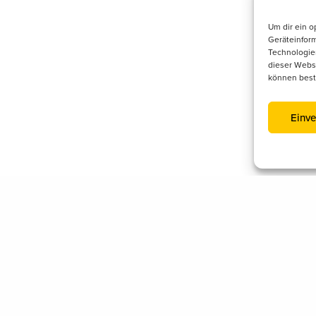
Um dir ein o
Geräteinfor
Technologien
dieser Websi
können best
Einve