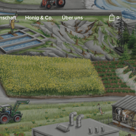
nschaft
Honig & Co.
Über uns
0