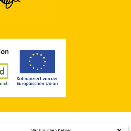
Mitglied im
Österreichischer Erwerbsimkerbund
(ÖEIB)
www.erwerbsimkerbund.at
Deutscher Berufs- und
Erwerbsimkerbund (DBIB)
www.berufsimker.de
Österreichischer Imkerbund (ÖIB)
www.imkerbund.at
Wir brauchen Kekse!