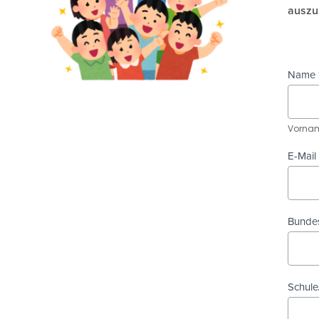
auszu
Biene
Name
Schula
Vorna
Feedb
Vorna
E-Mail
Bunde
Schule