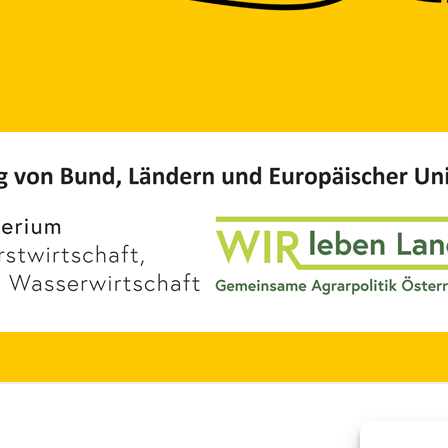
ation
Links
en
Impressum
sen
Datenschutz
ften
Kontakt/Anfrage
dukte
Supported by
orträge
on 2026