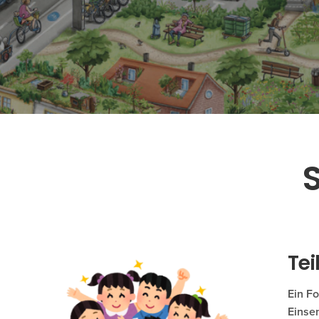
Tei
Ein Fo
Einse