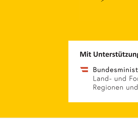
Kontakt
Navig
+43 662 262200-0
Materiali
AT
+49 8806 6809000
DE
Bienenwis
Bienenlieb gem.V.
Patenscha
Alpenstraße 54
5020 Salzburg
Bienenpro
Kurse & V
Eine Initiative für
Schulakti
Bildung.