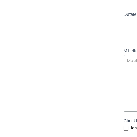
Dateie
Mitteil
Check
Ich