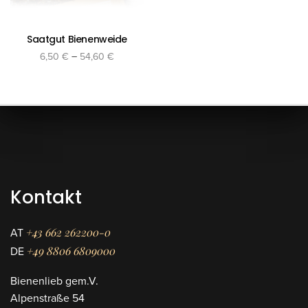
Saatgut Bienenweide
–
6,50
€
54,60
€
inkl. MwSt.
Versandkosten
zzgl.
Dieses
Ausführung wählen
Produkt
weist
mehrere
Varianten
auf.
Die
Optionen
Kontakt
können
auf
der
Produktseite
+43 662 262200-0
AT
gewählt
werden
+49 8806 6809000
DE
Bienenlieb gem.V.
Alpenstraße 54