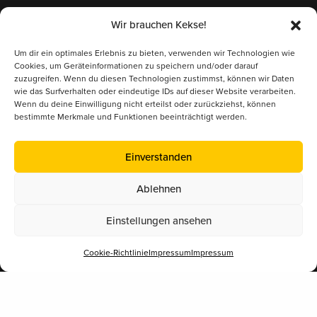
Mitglied im
Wir brauchen Kekse!
Um dir ein optimales Erlebnis zu bieten, verwenden wir Technologien wie
Österreichischer Erwerbsimkerbund (ÖEIB)
Cookies, um Geräteinformationen zu speichern und/oder darauf
www.erwerbsimkerbund.at
zuzugreifen. Wenn du diesen Technologien zustimmst, können wir Daten
wie das Surfverhalten oder eindeutige IDs auf dieser Website verarbeiten.
Wenn du deine Einwilligung nicht erteilst oder zurückziehst, können
Deutscher Berufs- und Erwerbsimkerbund (DBIB)
bestimmte Merkmale und Funktionen beeinträchtigt werden.
www.berufsimker.de
Einverstanden
Österreichischer Imkerbund (ÖIB)
www.imkerbund.at
Ablehnen
Einstellungen ansehen
Cookie-Richtlinie
Impressum
Impressum