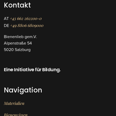
Optionen
Kontakt
können
auf
der
Produktseite
+43 662 262200-0
AT
gewählt
werden
+49 8806 6809000
DE
Bienenlieb gem.V.
Alpenstraße 54
5020 Salzburg
Eine Initiative für Bildung.
Navigation
Materialien
Bienenwissen