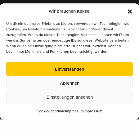
Supported by
Wir brauchen Kekse!
Um dir ein optimales Erlebnis zu bieten, verwenden wir Technologien wie
Cookies, um Geräteinformationen zu speichern und/oder darauf
zuzugreifen. Wenn du diesen Technologien zustimmst, können wir Daten
wie das Surfverhalten oder eindeutige IDs auf dieser Website verarbeiten.
Wenn du deine Einwilligung nicht erteilst oder zurückziehst, können
bestimmte Merkmale und Funktionen beeinträchtigt werden.
Mitglied im
Einverstanden
Ablehnen
Österreichischer Erwerbsimkerbund (ÖEIB)
www.erwerbsimkerbund.at
Einstellungen ansehen
Deutscher Berufs- und Erwerbsimkerbund (DBIB)
Cookie-Richtlinie
Impressum
Impressum
www.berufsimker.de
Österreichischer Imkerbund (ÖIB)
www.imkerbund.at