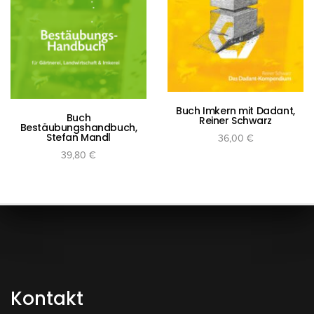
Buch Imkern mit Dadant,
Buch
Reiner Schwarz
Bestäubungshandbuch,
Stefan Mandl
36,00
€
39,80
€
inkl. 10 % MwSt.
inkl. 10 % MwSt.
Versandkosten
zzgl.
Versandkosten
zzgl.
In den Warenkorb
In den Warenkorb
Kontakt