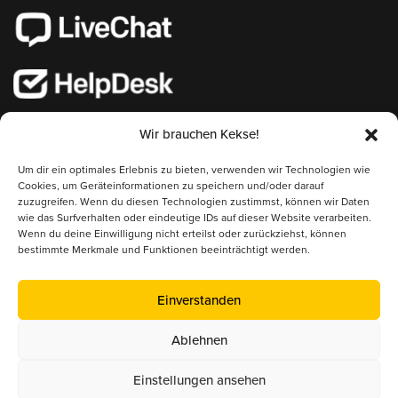
Wir brauchen Kekse!
Mitglied im
Um dir ein optimales Erlebnis zu bieten, verwenden wir Technologien wie
Cookies, um Geräteinformationen zu speichern und/oder darauf
Österreichischer Erwerbsimkerbund (ÖEIB)
zuzugreifen. Wenn du diesen Technologien zustimmst, können wir Daten
wie das Surfverhalten oder eindeutige IDs auf dieser Website verarbeiten.
www.erwerbsimkerbund.at
Wenn du deine Einwilligung nicht erteilst oder zurückziehst, können
bestimmte Merkmale und Funktionen beeinträchtigt werden.
Deutscher Berufs- und Erwerbsimkerbund (DBIB)
www.berufsimker.de
Einverstanden
Österreichischer Imkerbund (ÖIB)
Ablehnen
www.imkerbund.at
Einstellungen ansehen