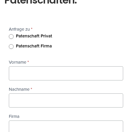
Patenschaften.
Bienenlieb
Anfrage zu
*
Anfrage
Patenschaft Privat
Patenschaft
Patenschaft Firma
Vorname
*
Nachname
*
Firma