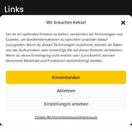
Links
Wir brauchen Kekse!
Impressum
Um dir ein optimales Erlebnis zu bieten, verwenden wir Technologien wie
Datenschutz
Cookies, um Geräteinformationen zu speichern und/oder darauf
zuzugreifen. Wenn du diesen Technologien zustimmst, können wir Daten
Kontakt/Anfrage
wie das Surfverhalten oder eindeutige IDs auf dieser Website verarbeiten.
Wenn du deine Einwilligung nicht erteilst oder zurückziehst, können
bestimmte Merkmale und Funktionen beeinträchtigt werden.
Supported by
Einverstanden
Ablehnen
Einstellungen ansehen
Cookie-Richtlinie
Impressum
Impressum
Mitglied im