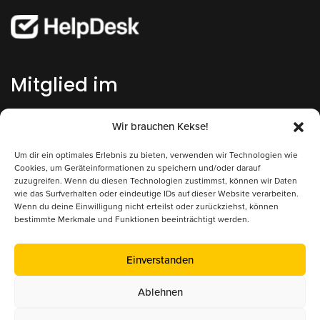
Mitglied im
Österreichischer Erwerbsimkerbund (ÖEIB)
Wir brauchen Kekse!
www.erwerbsimkerbund.at
Um dir ein optimales Erlebnis zu bieten, verwenden wir Technologien wie
Cookies, um Geräteinformationen zu speichern und/oder darauf
Deutscher Berufs- und Erwerbsimkerbund (DBIB)
zuzugreifen. Wenn du diesen Technologien zustimmst, können wir Daten
www.berufsimker.de
wie das Surfverhalten oder eindeutige IDs auf dieser Website verarbeiten.
Wenn du deine Einwilligung nicht erteilst oder zurückziehst, können
Österreichischer Imkerbund (ÖIB)
bestimmte Merkmale und Funktionen beeinträchtigt werden.
www.imkerbund.at
Einverstanden
Ablehnen